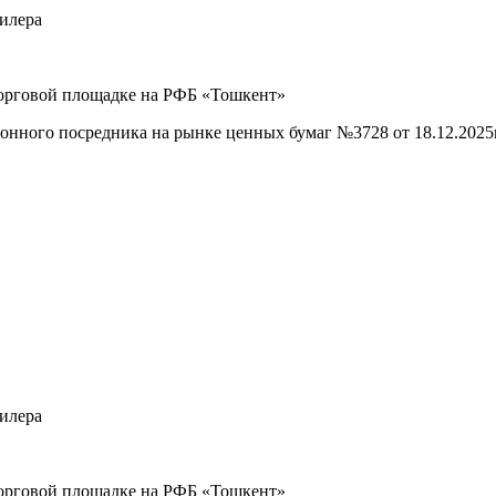
илера
рговой площадке на РФБ «Тошкент»
ого посредника на рынке ценных бумаг №3728 от 18.12.2025г
илера
рговой площадке на РФБ «Тошкент»