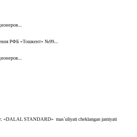
ионеров...
ения РФБ «Тошкент» №99...
ионеров...
. «DALAL STANDARD» mas`uliyati cheklangan jamiyati